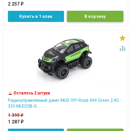
2 257
₽
Купить в 1 клик


Осталось 2 штуки
Радиоуправляемый джип MUD Off-Road 4X4 Green 2.4G -
333-MUD23B-G
1 390
₽
1 287
₽