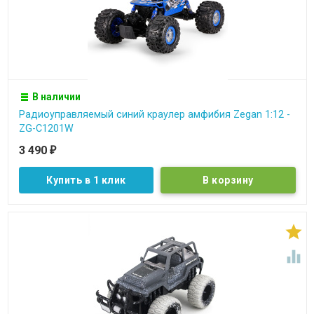
В наличии
Радиоуправляемый синий краулер амфибия Zegan 1:12 -
ZG-C1201W
3 490
₽
Купить в 1 клик

