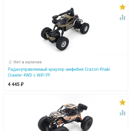


Нет в наличии
Радиоуправляемый краулер-амфибия Crazon Khaki
Crawler 4WD c WiFi FP...
4 445
₽

