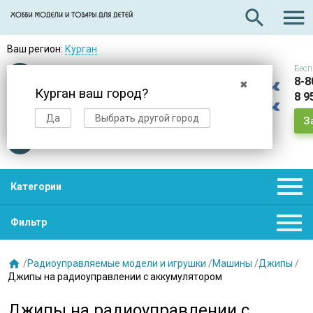

search
Ваш регион:
Курган
Бесп
Оплата
при получении
8-8
✖
Курган ваш город?
8 9
Доставка
в день заказа
Да
Выбрать другой город
З
Звезды
нас выбирают

Категории

Фильтр

/
Радиоуправляемые модели и игрушки
/
Машины
/
Джипы
/
Джипы на радиоуправлении с аккумулятором
Джипы на радиоуправлении с