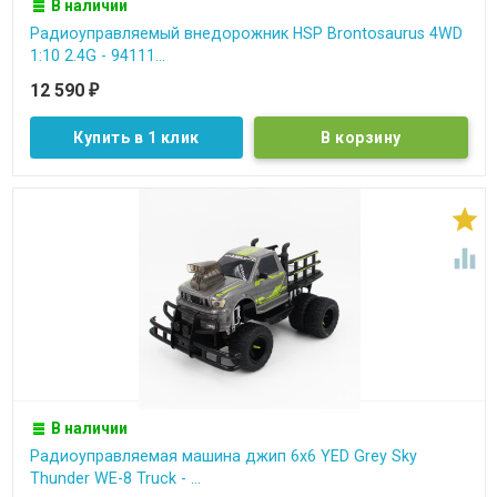
В наличии
Радиоуправляемый внедорожник HSP Brontosaurus 4WD
1:10 2.4G - 94111...
12 590
₽
Купить в 1 клик


В наличии
Радиоуправляемая машина джип 6х6 YED Grey Sky
Thunder WE-8 Truck - ...