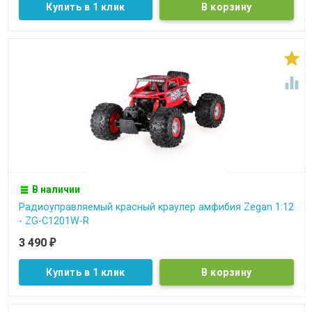
Купить в 1 клик


В наличии
Радиоуправляемый красный краулер амфибия Zegan 1:12
- ZG-C1201W-R
3 490
₽
Купить в 1 клик