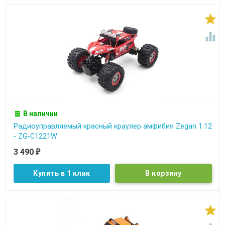


В наличии
Радиоуправляемый красный краулер амфибия Zegan 1:12
- ZG-C1221W
3 490
₽
Купить в 1 клик
