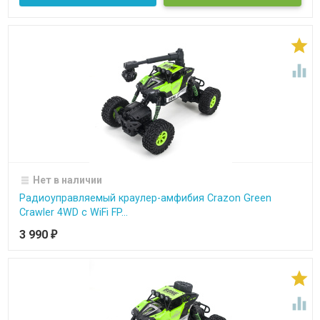


Нет в наличии
Радиоуправляемый краулер-амфибия Crazon Green
Crawler 4WD c WiFi FP...
3 990
₽

