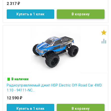
2 317
₽
Купить в 1 клик


В наличии
Радиоуправляемый джип HSP Electric Off-Road Car 4WD
1:10 - 94111-NC...
12 590
₽
Купить в 1 клик