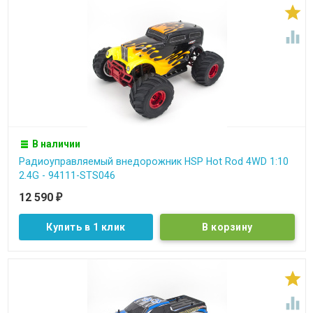


В наличии
Радиоуправляемый внедорожник HSP Hot Rod 4WD 1:10
2.4G - 94111-STS046
12 590
₽
Купить в 1 клик

