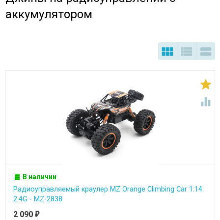
аккумулятором





В наличии
Радиоуправляемый краулер MZ Orange Climbing Car 1:14
2.4G - MZ-2838
2 090
₽