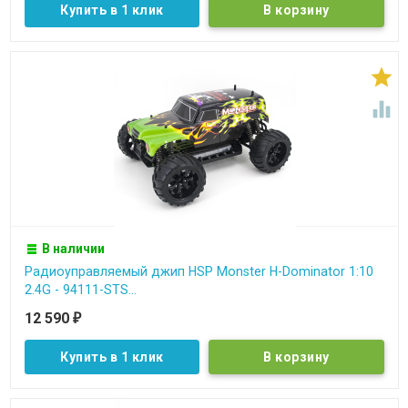
Купить в 1 клик


В наличии
Радиоуправляемый джип HSP Monster H-Dominator 1:10
2.4G - 94111-STS...
12 590
₽
Купить в 1 клик