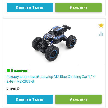
Купить в 1 клик


В наличии
Радиоуправляемый краулер MZ Blue Climbing Car 1:14
2.4G - MZ-2838-B
2 090
₽
Купить в 1 клик