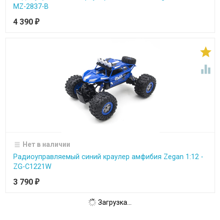
MZ-2837-B
4 390
₽


Нет в наличии
Радиоуправляемый синий краулер амфибия Zegan 1:12 -
ZG-C1221W
3 790
₽
Загрузка...