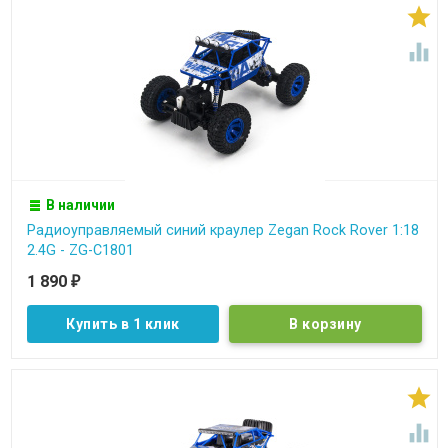


В наличии
Радиоуправляемый синий краулер Zegan Rock Rover 1:18
2.4G - ZG-C1801
1 890
₽
Купить в 1 клик

