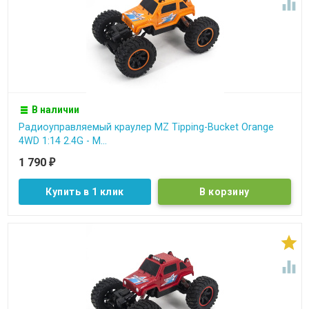

В наличии
Радиоуправляемый краулер MZ Tipping-Bucket Orange
4WD 1:14 2.4G - M...
1 790
₽
Купить в 1 клик

