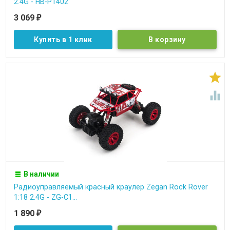
2.4G - HB-P1402
3 069
₽
Купить в 1 клик


В наличии
Радиоуправляемый красный краулер Zegan Rock Rover
1:18 2.4G - ZG-C1...
1 890
₽