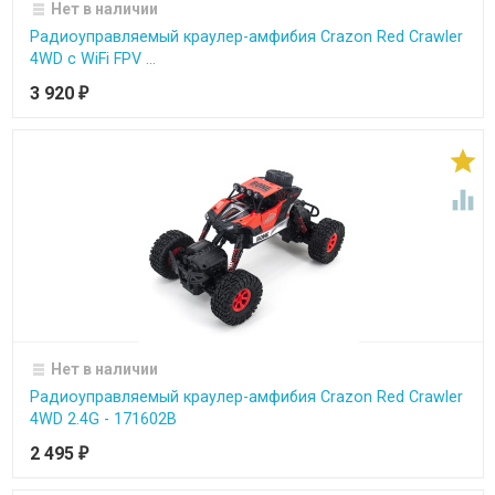
Нет в наличии
Радиоуправляемый краулер-амфибия Crazon Red Crawler
4WD c WiFi FPV ...
3 920
₽


Нет в наличии
Радиоуправляемый краулер-амфибия Crazon Red Crawler
4WD 2.4G - 171602B
2 495
₽