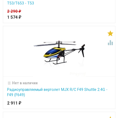
T53/T653 - T53
2 290
₽
1 574
₽


Нет в наличии
Радиоуправляемый вертолет MJX R/C F49 Shuttle 2.4G -
F49 (F649)
2 911
₽