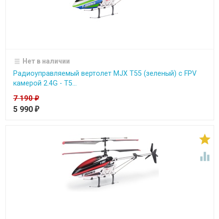
Нет в наличии
Радиоуправляемый вертолет MJX T55 (зеленый) c FPV
камерой 2.4G - T5...
7 190
₽
5 990
₽

