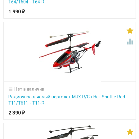
T64/T604 - T64-R
1 990
₽


Нет в наличии
Радиоуправляемый вертолет MJX R/C i-Heli Shuttle Red
T11/T611 - T11-R
2 390
₽
