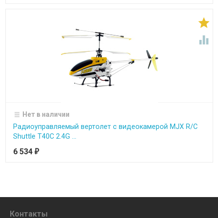


Нет в наличии
Радиоуправляемый вертолет с видеокамерой MJX R/C
Shuttle T40C 2.4G ...
6 534
₽
Контакты