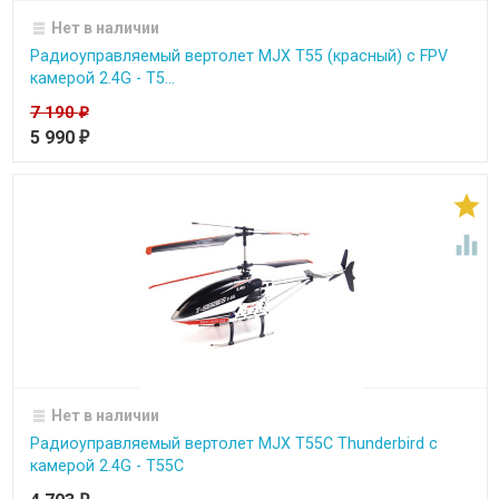
Нет в наличии
Радиоуправляемый вертолет MJX T55 (красный) c FPV
камерой 2.4G - T5...
7 190
₽
5 990
₽


Нет в наличии
Радиоуправляемый вертолет MJX T55C Thunderbird с
камерой 2.4G - T55C