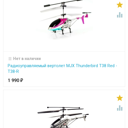


Нет в наличии
Радиоуправляемый вертолет MJX Thunderbird T38 Red -
T38-R
1 990
₽

