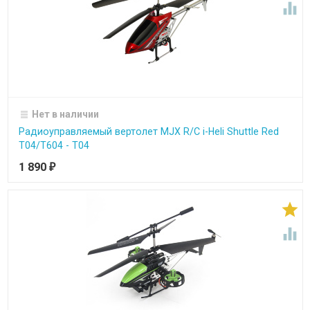

Нет в наличии
Радиоуправляемый вертолет MJX R/C i-Heli Shuttle Red
T04/T604 - T04
1 890
₽

