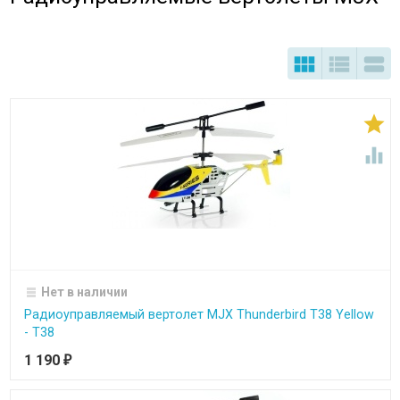





Нет в наличии
Радиоуправляемый вертолет MJX Thunderbird T38 Yellow
- T38
1 190
₽