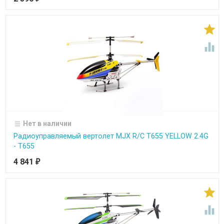


Нет в наличии
Радиоуправляемый вертолет MJX R/C T655 YELLOW 2.4G
- T655
4 841
₽

