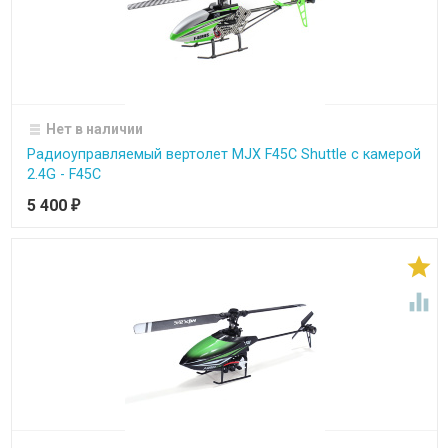
Нет в наличии
Радиоуправляемый вертолет MJX F45C Shuttle с камерой
2.4G - F45C
5 400
₽

