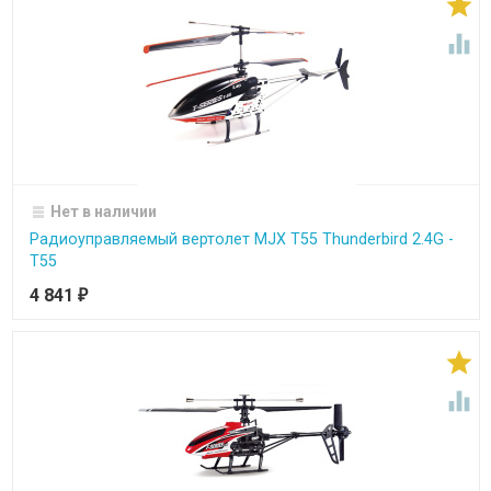


Нет в наличии
Радиоуправляемый вертолет MJX T55 Thunderbird 2.4G -
T55
4 841
₽

