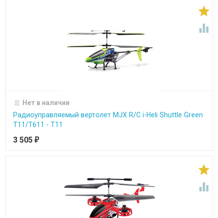


Нет в наличии
Радиоуправляемый вертолет MJX R/C i-Heli Shuttle Green
T11/T611 - T11
3 505
₽

