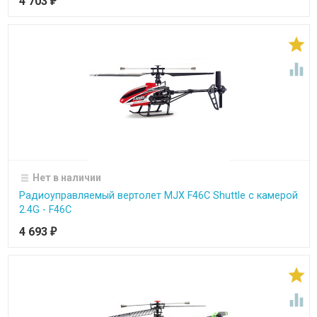
4 703
₽


Нет в наличии
Радиоуправляемый вертолет MJX F46C Shuttle с камерой
2.4G - F46C
4 693
₽

