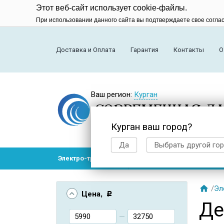
Этот веб-сайт использует cookie-файлы.
При использовании данного сайта вы подтверждаете свое согла
Доставка и Оплата
Гарантия
Контакты
О
Ваш регион:
Курган
Курган ваш город?
Да
Выбрать другой го
Электро-транспорт
Радиоуправляемые модел

/
Эл
Цена
, Р
Де
—