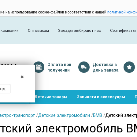
сие на использование cookie-файлов в соответствии с нашей
политикой конф
 компании
Оптовикам
Звезды выбирают нас
Сертификаты
Оплата
при
Доставка
в
получении
день заказа
✖
род
и и игрушки
Детские товары
Запчасти и аксессуары
Е
ектро-транспорт
/
Детские электромобили
/
БМВ
/
Детский элект
тский электромобиль B