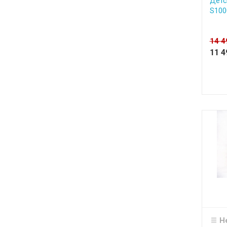
Детс
S100
14 
11 
Н