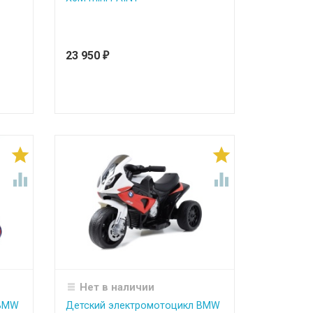
23 950
₽




Нет в наличии
 BMW
Детский электромотоцикл BMW