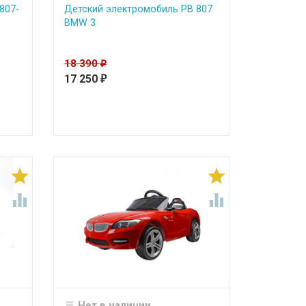
807-
Детский электромобиль PB 807
BMW 3
18 390
₽
17 250
₽




Нет в наличии