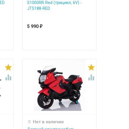
RED
S1000RR Red (трицикл, 6V) -
JT5188-RED
5 990
₽




Нет в наличии