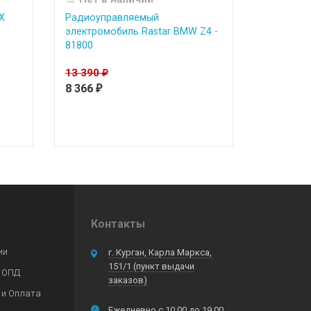
X
Радиоуправляемый
электромобиль Rastar BMW Z4 -
81800
13 390
₽
8 366
₽
Контакты
ии
г. Курган, Карла Маркса,
151/1 (пункт выдачи
 ОПД
заказов)
 и Оплата
Ежедневно с 10.00 до 19.00