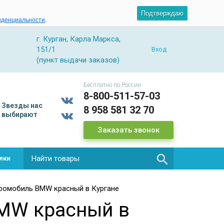
Подтверждаю
иденциальности
.
г. Курган, Карла Маркса,
151/1
Вход
(пункт выдачи заказов)
Бесплатно по России
8-800-511-57-03
Звезды
нас
8 958 581 32 70
выбирают
Заказать звонок

лки
ромобиль BMW красный в Кургане
MW красный в