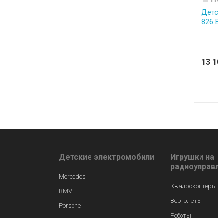
Детс
826
13 
Детские электромобили
Игрушки на
радиоуправ
Mercedes
Квадрокоптеры
BMV
Вертолёты
Porsche
Роботы