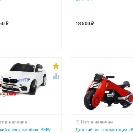
150
18 500
₽
₽


ет в наличии
Нет в наличии
кий электромобиль BMW
Детский электромотоцикл