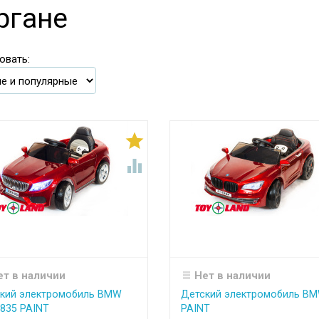
ргане
овать:


ет в наличии
Нет в наличии
кий электромобиль BMW
Детский электромобиль BM
835 PAINT
PAINT