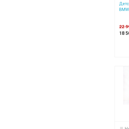
Детс
BMW
22 
18 
Н