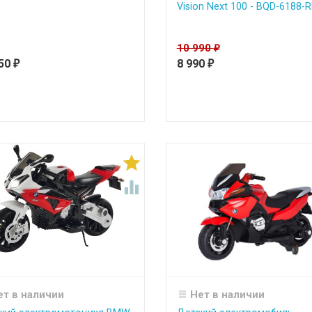
Vision Next 100 - BQD-6188-
10 990
₽
750
8 990
₽
₽


ет в наличии
Нет в наличии