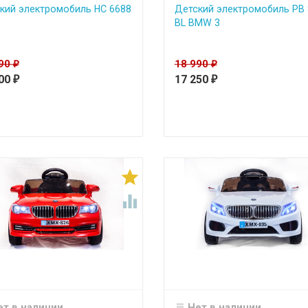
кий электромобиль HC 6688
Детский электромобиль PB 
BL BMW 3
990
18 990
₽
₽
500
17 250
₽
₽


ет в наличии
Нет в наличии