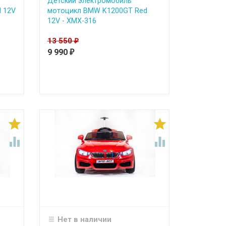
Детский электромобиль
 12V
мотоцикл BMW K1200GT Red
12V - XMX-316
13 550
₽
9 990
₽




Нет в наличии