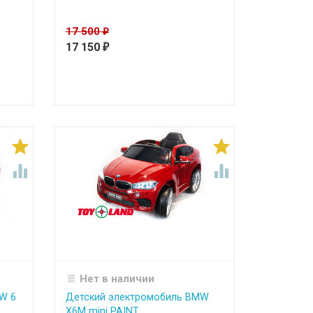
17 500
₽
17 150
₽




Нет в наличии
W 6
Детский электромобиль BMW
X6M mini PAINT