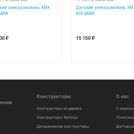
кий электромобиль XMX
Детский электромобиль XM
 BMW
835 BMW
100
15 150
₽
₽
Конструкторы
О нас
лении
Конструкторы из дерева
О компан
Конструкторы Technics
Политика
Динамические конструкторы
Доставка