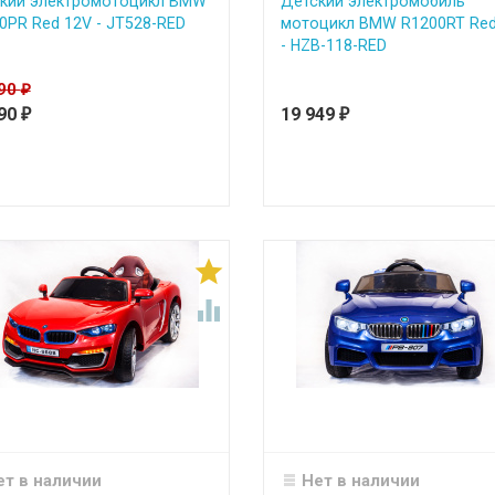
кий электромотоцикл BMW
Детский электромобиль
0PR Red 12V - JT528-RED
мотоцикл BMW R1200RT Red
- HZB-118-RED
490
₽
490
19 949
₽
₽


ет в наличии
Нет в наличии