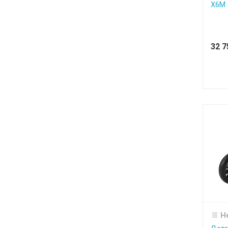
X6M
32 
Н