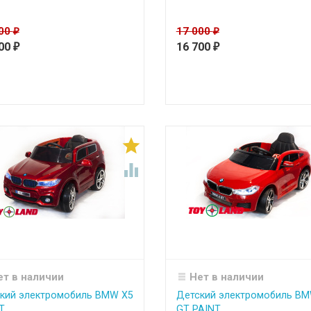
000
17 000
₽
₽
300
16 700
₽
₽


ет в наличии
Нет в наличии
кий электромобиль BMW X5
Детский электромобиль BM
T
GT PAINT