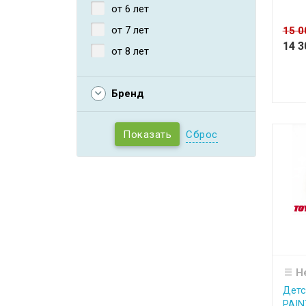
от 6 лет
от 7 лет
15 
14 
от 8 лет
Бренд
Сброс
Н
Детс
PAIN