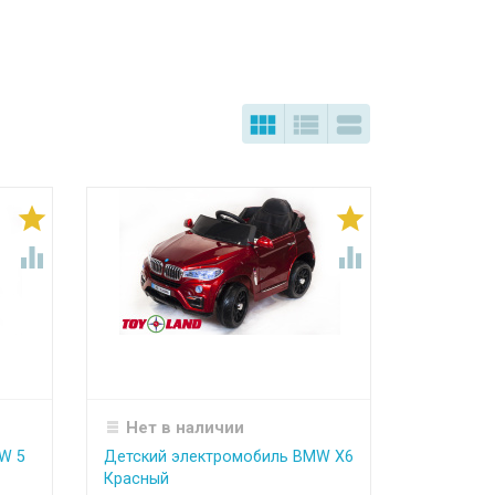







Нет в наличии
W 5
Детский электромобиль BMW X6
Красный