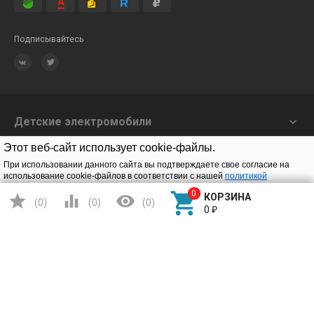
Подписывайтесь
Детские электромобили

Этот веб-сайт использует cookie-файлы.
Игрушки на радиоуправлении

При использовании данного сайта вы подтверждаете свое согласие на
Конструкторы

использование cookie-файлов в соответствии с нашей
политикой
конфиденциальности
.




КОРЗИНА
(
0
)
(
0
)
(
0
)
О нас

Подтверждаю
0
₽
Заказать звонок
© 2020 Solav |
Конфиденциальность