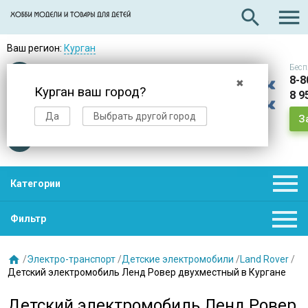

search
Ваш регион:
Курган
Бесп
Оплата
при получении
8-8
✖
Курган ваш город?
8 9
Доставка
в день заказа
Да
Выбрать другой город
З
Звезды
нас выбирают

Категории

Фильтр

/
Электро-транспорт
/
Детские электромобили
/
Land Rover
/
Детский электромобиль Ленд Ровер двухместный в Кургане
Детский электромобиль Ленд Ровер