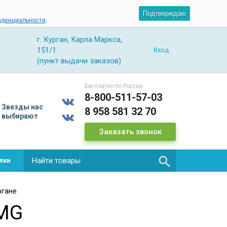
Подтверждаю
иденциальности
.
г. Курган, Карла Маркса,
151/1
Вход
(пункт выдачи заказов)
Бесплатно по России
8-800-511-57-03
Звезды
нас
8 958 581 32 70
выбирают
Заказать звонок

лки
ргане
AMG