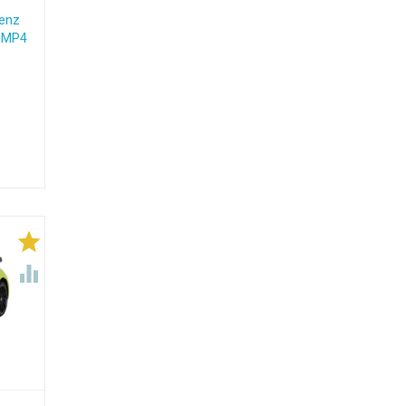
enz
n MP4

