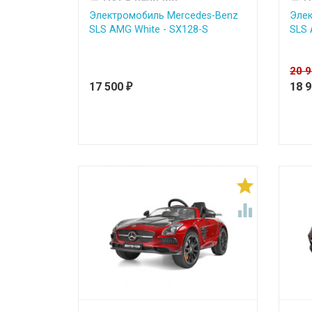
Электромобиль Mercedes-Benz
Элек
SLS AMG White - SX128-S
SLS 
20 
17 500
18 
₽

