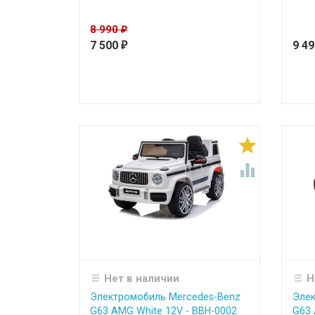
8 990
₽
7 500
9 4
₽


Нет в наличии
Н
Электромобиль Mercedes-Benz
Элек
G63 AMG White 12V - BBH-0002
G63 