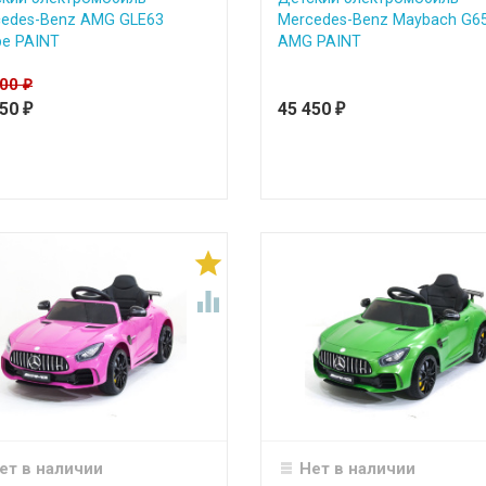
edes-Benz AMG GLE63
Mercedes-Benz Maybach G6
e PAINT
AMG PAINT
000
₽
950
45 450
₽
₽


ет в наличии
Нет в наличии