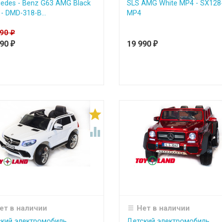
edes - Benz G63 AMG Black
SLS AMG White MP4 - SX128
- DMD-318-B...
MP4
990
₽
990
19 990
₽
₽


ет в наличии
Нет в наличии
кий электромобиль
Детский электромобиль