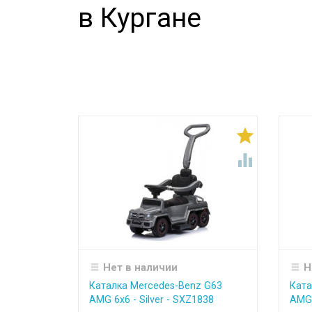
в Кургане


Нет в наличии
Н
Каталка Mercedes-Benz G63
Ката
AMG 6x6 - Silver - SXZ1838
AMG 