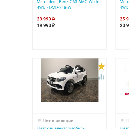
Mercedes - Benz G63 AMG White
Merc
4WD - DMD-318-W...
4WD 
23 990
25 
₽
19 990
20 
₽


Нет в наличии
Н
Детский электромобиль
Детс