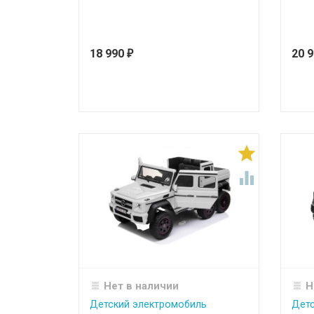
18 990
20 
₽


Нет в наличии
Н
Детский электромобиль
Детс