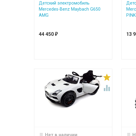
Детский электромобиль
Детс
Mercedes-Benz Maybach G650
Merc
AMG
PINK
44 450
13 
₽


Нет в наличии
Н