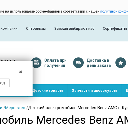
сие на использование cookie-файлов в соответствии с нашей
политикой конф
 компании
Оптовикам
Звезды выбирают нас
Сертификаты
Оплата
при
Доставка
в
получении
день заказа
✖
род
и и игрушки
Детские товары
Запчасти и аксессуары
Е
и
/
Мерседес
/
Детский электромобиль Mercedes Benz AMG в Ку
мобиль Mercedes Benz 