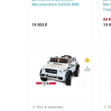
Mercedes-Benz GLE63S AMG
Merc
Coup
22 
19 050
19 
₽


Нет в наличии
Н