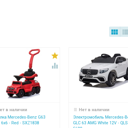



ет в наличии
Нет в наличии
лка Mercedes-Benz G63
Электромобиль Mercedes-B
6x6 - Red - SXZ1838
GLC 63 AMG White 12V - QLS