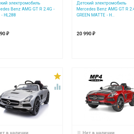
кий электромобиль
Детский электромобиль
edes Benz AMG GT R 2.4G -
Mercedes Benz AMG GT R 2.
 - HL288
GREEN MATTE - H...
990
20 990
₽
₽


ет в наличии
Нет в наличии