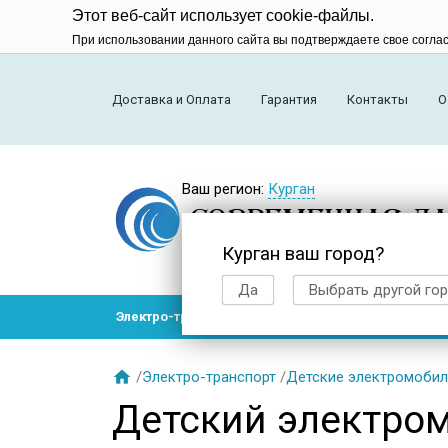
Этот веб-сайт использует cookie-файлы.
При использовании данного сайта вы подтверждаете свое согла
Доставка и Оплата
Гарантия
Контакты
О
Ваш регион:
Курган
Курган ваш город?
Да
Выбрать другой го
Электро-транспорт
Радиоуправляемые модел

/
Электро-транспорт
/
Детские электромобил
Детский электро