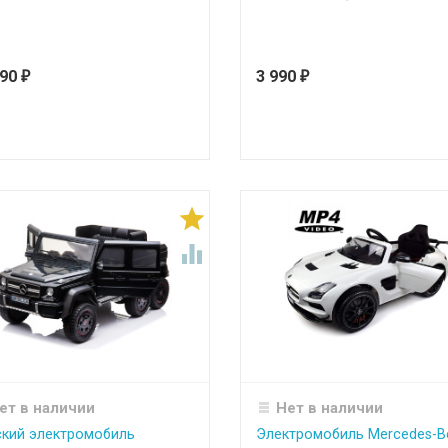
990
3 990
₽
₽


ет в наличии
Нет в наличии
кий электромобиль
Электромобиль Mercedes-B