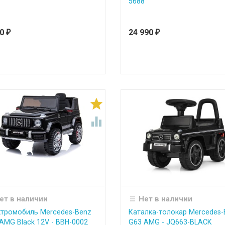
5688
90
24 990
₽
₽


ет в наличии
Нет в наличии
тромобиль Mercedes-Benz
Каталка-толокар Mercedes-
AMG Black 12V - BBH-0002
G63 AMG - JQ663-BLACK