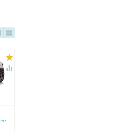




enz
-