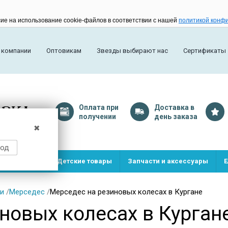
сие на использование cookie-файлов в соответствии с нашей
политикой конф
 компании
Оптовикам
Звезды выбирают нас
Сертификаты
Оплата
при
Доставка
в
получении
день заказа
✖
род
и и игрушки
Детские товары
Запчасти и аксессуары
Е
и
/
Мерседес
/
Мерседес на резиновых колесах в Кургане
новых колесах в Курган