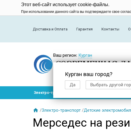
Этот веб-сайт использует cookie-файлы.
При использовании данного сайта вы подтверждаете свое согла
Доставка и Оплата
Гарантия
Контакты
О
Ваш регион:
Курган
Курган ваш город?
Да
Выбрать другой го
Электро-транспорт
Радиоуправляемые модел

/
Электро-транспорт
/
Детские электромобил
Мерседес на рези