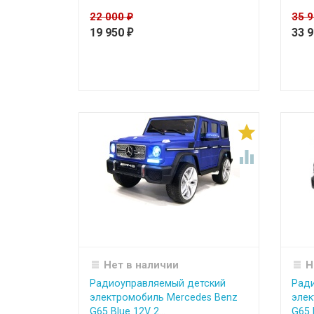
22 000
35 
₽
19 950
33 
₽


Нет в наличии
Н
Радиоуправляемый детский
Рад
электромобиль Mercedes Benz
элек
G65 Blue 12V 2...
G65 B