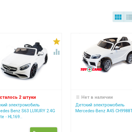



сталось 2 штуки
Нет в наличии
кий электромобиль
Детский электромобиль
edes Benz S63 LUXURY 2.4G
Mercedes-Benz A45 CH9988
te - HL169...