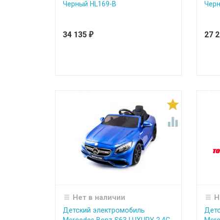
Черный HL169-B
Черн
34 135
27 
₽


Нет в наличии
Н
Детский электромобиль
Детс