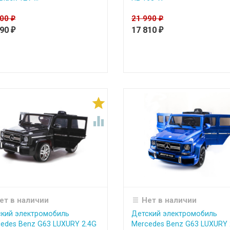
500
21 990
₽
₽
990
17 810
₽
₽


ет в наличии
Нет в наличии
кий электромобиль
Детский электромобиль
edes Benz G63 LUXURY 2.4G
Mercedes Benz G63 LUXURY 