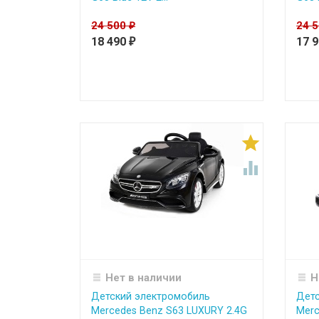
24 500
24 
₽
18 490
17 
₽


Нет в наличии
Н
Детский электромобиль
Детс
Mercedes Benz S63 LUXURY 2.4G
Merc