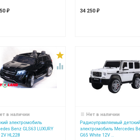
450
34 250
₽
₽


ет в наличии
Нет в наличии
кий электромобиль
Радиоуправляемый детски
edes Benz GLS63 LUXURY
электромобиль Mercedes B
12V HL228
G65 White 12V ...