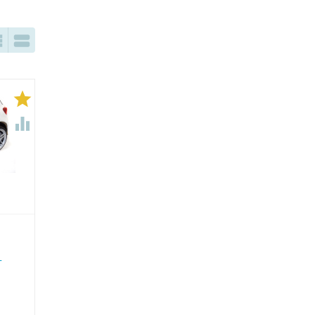




T