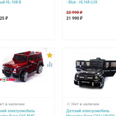
ый HL-168-B
- Blue - HL168-LUX
22 990
₽
225
21 990
₽
₽


ет в наличии
Нет в наличии
кий электромобиль
Детский электромобиль