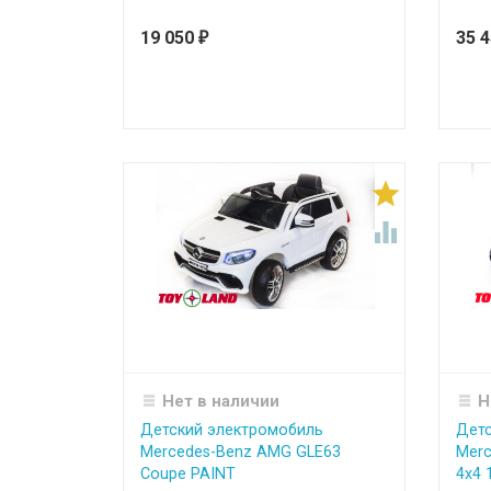
19 050
35 
₽


Нет в наличии
Н
Детский электромобиль
Детс
Mercedes-Benz AMG GLE63
Merc
Coupe PAINT
4x4 