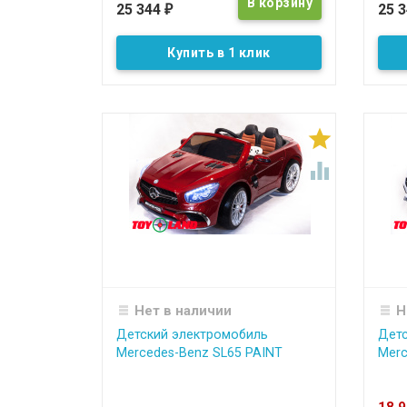
25 344
25 
₽
Купить в 1 клик


Нет в наличии
Н
Детский электромобиль
Детс
Mercedes-Benz SL65 PAINT
Merc