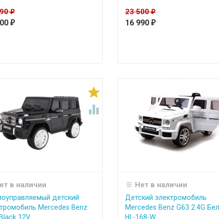
990
23 500
₽
₽
900
16 990
₽
₽


ет в наличии
Нет в наличии
иоуправляемый детский
Детский электромобиль
тромобиль Mercedes Benz
Mercedes Benz G63 2.4G Бе
lack 12V ...
HL-168-W