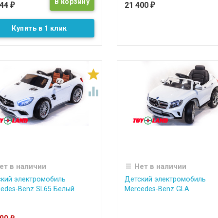
344
21 400
₽
₽
Купить в 1 клик


ет в наличии
Нет в наличии
кий электромобиль
Детский электромобиль
edes-Benz SL65 Белый
Mercedes-Benz GLA
₽