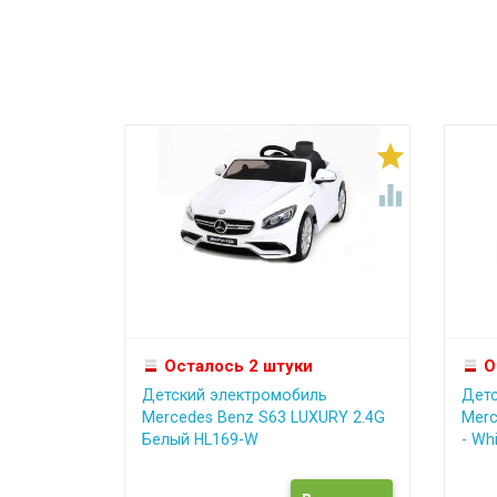


Осталось 2 штуки
О
Детский электромобиль
Детс
Mercedes Benz S63 LUXURY 2.4G
Merc
Белый HL169-W
- Whi