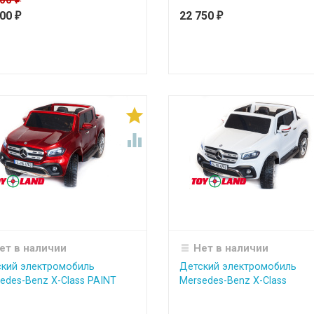
900
600
22 750
₽
₽


ет в наличии
Нет в наличии
кий электромобиль
Детский электромобиль
edes-Benz X-Class PAINT
Mersedes-Benz X-Class