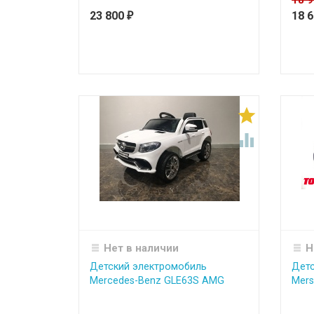
18 
23 800
18 
₽


Нет в наличии
Н
Детский электромобиль
Детс
Mercedes-Benz GLE63S AMG
Mers