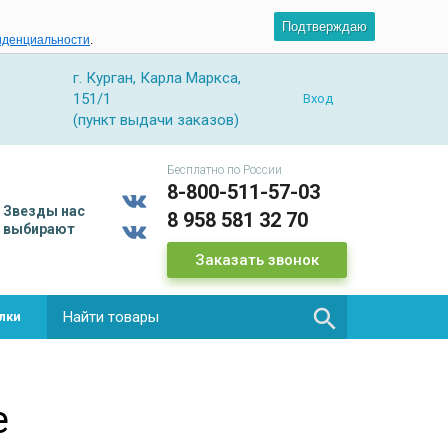
Подтверждаю
иденциальности
.
г. Курган, Карла Маркса,
151/1
Вход
(пункт выдачи заказов)
Бесплатно по России
8-800-511-57-03
Звезды
нас
8 958 581 32 70
выбирают
Заказать звонок

лки
е