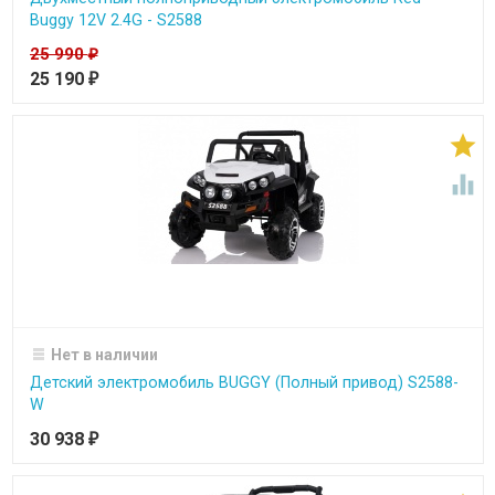
Buggy 12V 2.4G - S2588
25 990
₽
25 190
₽


Нет в наличии
Детский электромобиль BUGGY (Полный привод) S2588-
W
30 938
₽