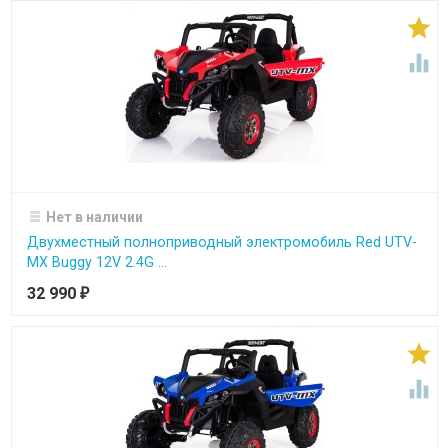


Нет в наличии
Двухместный полноприводный электромобиль Red UTV-
MX Buggy 12V 2.4G ...
32 990
₽

