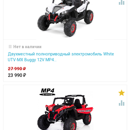

Нет в наличии
Двухместный полноприводный электромобиль White
UTV-MX Buggy 12V MP4...
27 990
₽
23 990
₽

