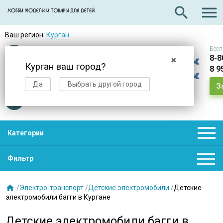

search
Ваш регион:
Курган
Бесп
Оплата
при получении
8-8
✖
Курган ваш город?
8 9
Доставка
в день заказа
Да
Выбрать другой город
З
Звезды
нас выбирают

Категории

Фильтр

/
Электро-транспорт
/
Детские электромобили
/
Детские
электромобили багги в Кургане
Детские электромобили багги в