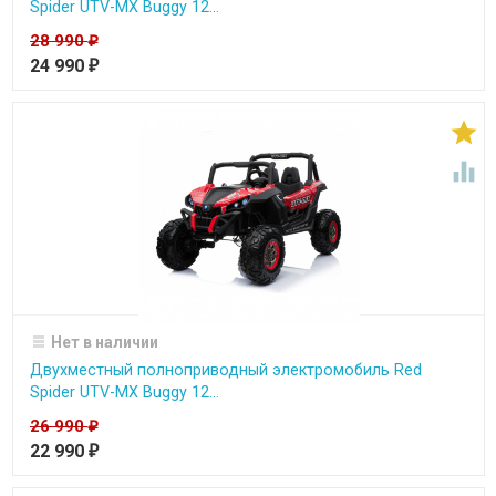
Spider UTV-MX Buggy 12...
28 990
₽
24 990
₽


Нет в наличии
Двухместный полноприводный электромобиль Red
Spider UTV-MX Buggy 12...
26 990
₽
22 990
₽