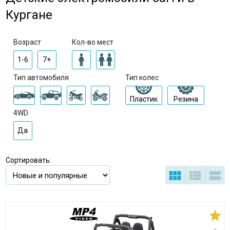
Кургане
Возраст
Кол-во мест
1-6
7+
Тип автомобиля
Тип колес
Пластик
Резина
4WD
Да
Сортировать:



