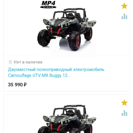


Нет в наличии
Двухместный полноприводный электромобиль
Camouflage UTV-MX Buggy 12...
35 990
₽

