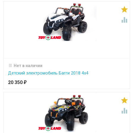


Нет в наличии
Детский электромобиль Багги 2018 4х4
20 350
₽

