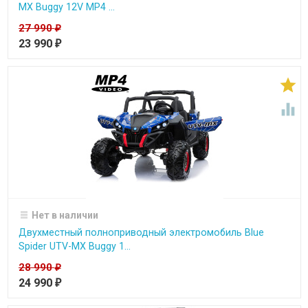
MX Buggy 12V MP4 ...
27 990
₽
23 990
₽


Нет в наличии
Двухместный полноприводный электромобиль Blue
Spider UTV-MX Buggy 1...
28 990
₽
24 990
₽