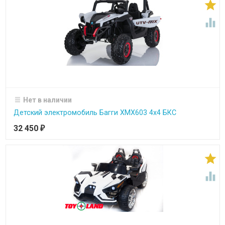


Нет в наличии
Детский электромобиль Багги ХМХ603 4х4 БКС
32 450
₽

