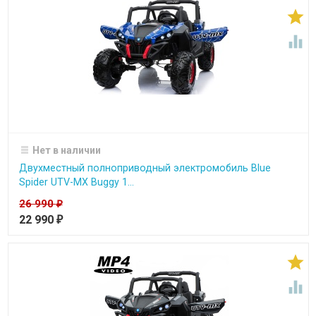


Нет в наличии
Двухместный полноприводный электромобиль Blue
Spider UTV-MX Buggy 1...
26 990
₽
22 990
₽

