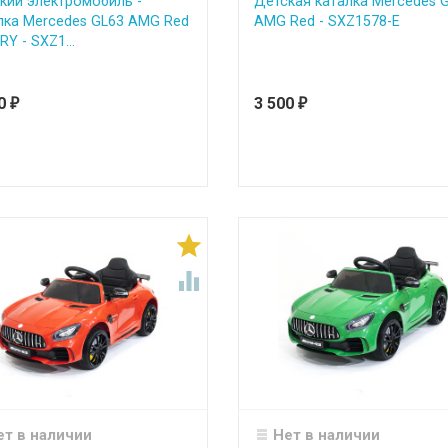
кий электромобиль -
Детская каталка Mercedes 
лка Mercedes GL63 AMG Red
AMG Red - SXZ1578-E
Y - SXZ1...
90
3 500
₽
₽


ет в наличии
Нет в наличии