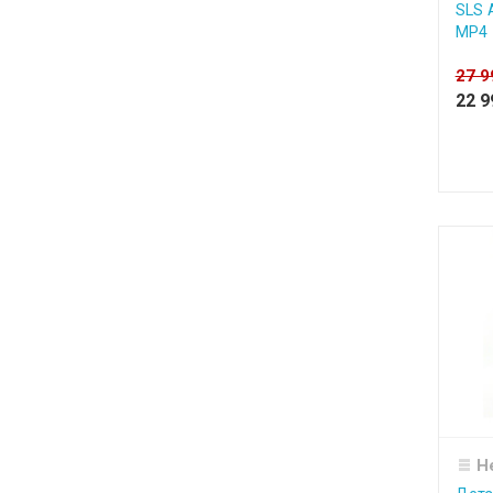
SLS 
MP4 
27 
22 
Н