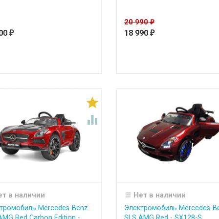
20 990
₽
500
18 990
₽
₽


ет в наличии
Нет в наличии
тромобиль Mercedes-Benz
Электромобиль Mercedes-B
AMG Red Carbon Edition -
SLS AMG Red - SX128-S