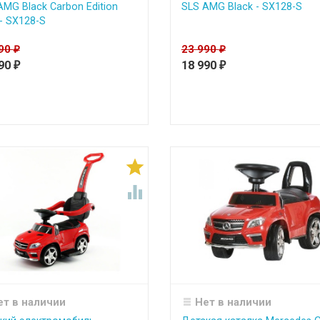
AMG Black Carbon Edition
SLS AMG Black - SX128-S
- SX128-S
990
23 990
₽
₽
990
18 990
₽
₽


ет в наличии
Нет в наличии