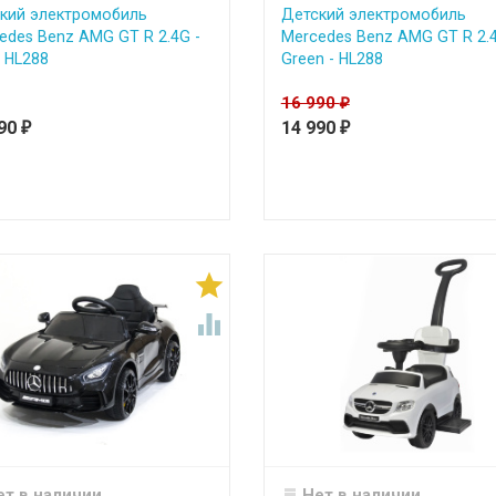
кий электромобиль
Детский электромобиль
edes Benz AMG GT R 2.4G -
Mercedes Benz AMG GT R 2.4
- HL288
Green - HL288
16 990
₽
490
14 990
₽
₽


ет в наличии
Нет в наличии