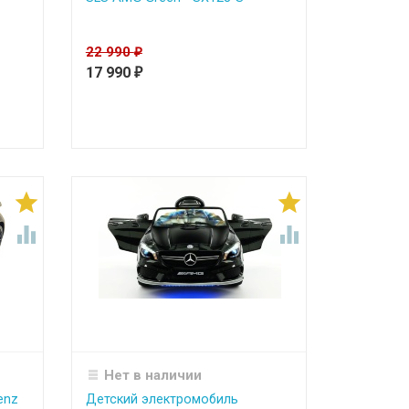
22 990
₽
17 990
₽




Нет в наличии
enz
Детский электромобиль