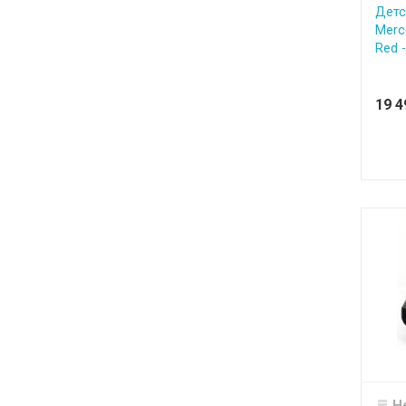
Детс
Merc
Red 
19 
Н