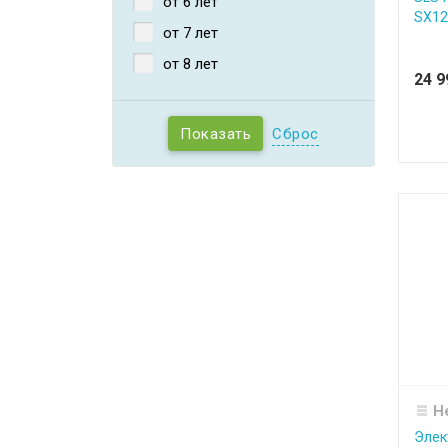
от 6 лет
SX12
от 7 лет
от 8 лет
24 
Сброс
Н
Элек