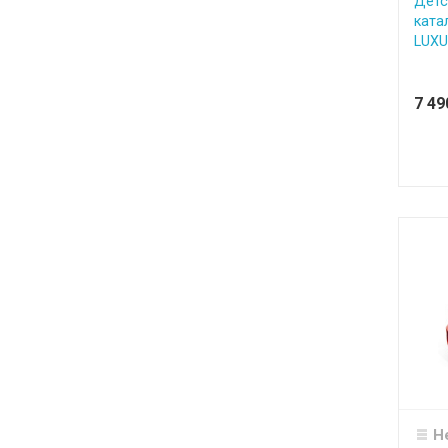
Детс
ката
LUXUR
7 4
Н