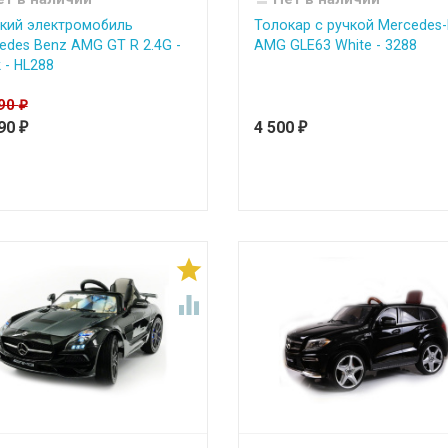
кий электромобиль
Толокар с ручкой Mercedes
edes Benz AMG GT R 2.4G -
AMG GLE63 White - 3288
 - HL288
990
₽
990
4 500
₽
₽

