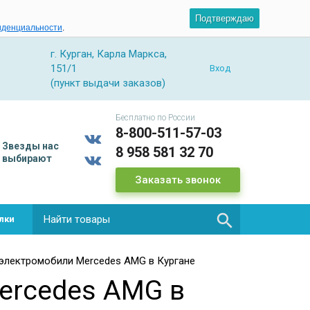
Подтверждаю
иденциальности
.
г. Курган, Карла Маркса,
151/1
Вход
(пункт выдачи заказов)
Бесплатно по России
8-800-511-57-03
Звезды
нас
8 958 581 32 70
выбирают
Заказать звонок

лки
электромобили Mercedes AMG в Кургане
ercedes AMG в