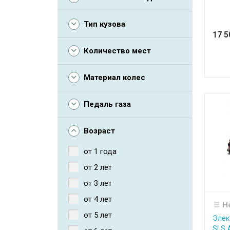
Тип кузова
17 
Количество мест
Материал колес
Педаль газа
Возраст
от 1 года
от 2 лет
от 3 лет
от 4 лет
Н
от 5 лет
Элек
SLS 