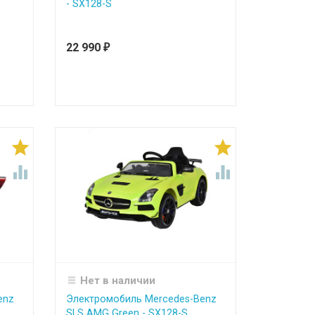
- SX128-S
22 990
₽




Нет в наличии
enz
Электромобиль Mercedes-Benz
SLS AMG Green - SX128-S