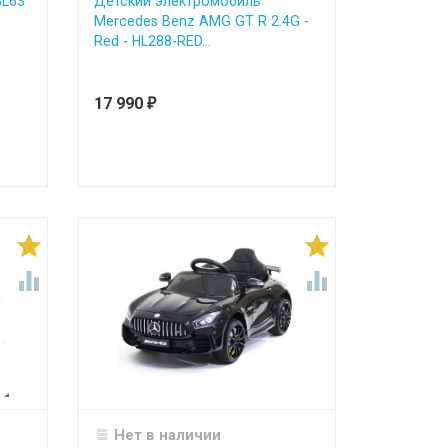
GL63
Детский электромобиль
Mercedes Benz AMG GT R 2.4G -
Red - HL288-RED...
17 990
₽




Нет в наличии