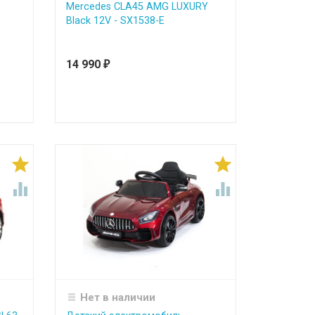
Mercedes CLA45 AMG LUXURY
Black 12V - SX1538-E
14 990
₽




Нет в наличии