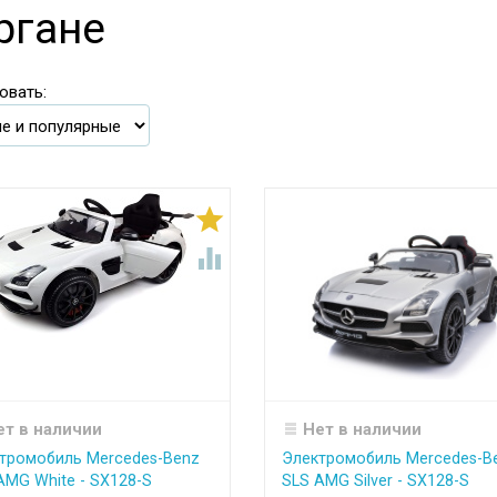
ргане
овать:


ет в наличии
Нет в наличии
тромобиль Mercedes-Benz
Электромобиль Mercedes-B
AMG White - SX128-S
SLS AMG Silver - SX128-S