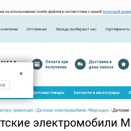
сие на использование cookie-файлов в соответствии с нашей
политикой конф
 компании
Оптовикам
Звезды выбирают нас
Сертификаты
Оплата
при
Доставка
в
получении
день заказа
✖
род
и и игрушки
Детские товары
Запчасти и аксессуары
Е
ектро-транспорт
/
Детские электромобили
/
Мерседес
/
Детские 
тские электромобили M