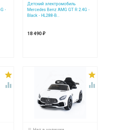
Детский электромобиль
G -
Mercedes Benz AMG GT R 2.4G -
Black - HL288-B...
18 490
₽




Нет в наличии