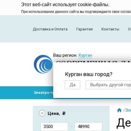
Этот веб-сайт использует cookie-файлы.
При использовании данного сайта вы подтверждаете свое согла
Доставка и Оплата
Гарантия
Контакты
О
Ваш регион:
Курган
Курган ваш город?
Да
Выбрать другой го
Электро-транспорт
Радиоуправляемые модел

/
Эл
Цена
, Р
Де
—