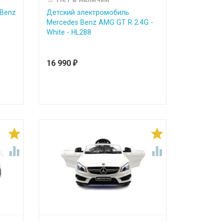
-Benz
Детский электромобиль
Mercedes Benz AMG GT R 2.4G -
White - HL288
16 990
₽



