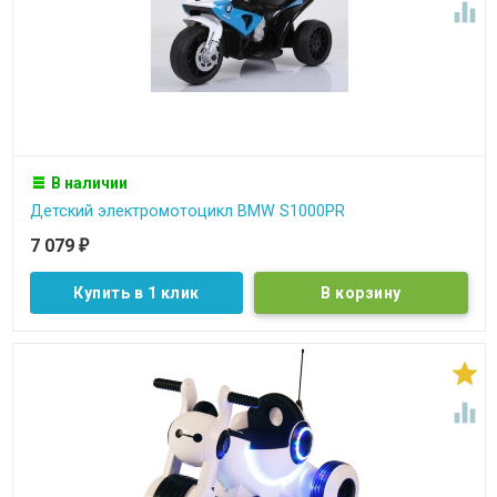

В наличии
Детский электромотоцикл BMW S1000PR
7 079
₽
Купить в 1 клик

