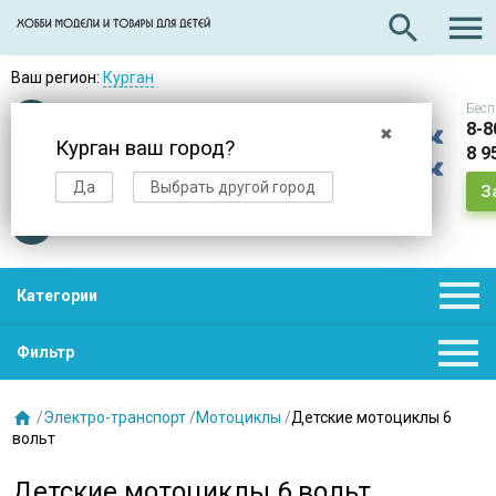

search
Ваш регион:
Курган
Бесп
Оплата
при получении
8-8
✖
Курган ваш город?
8 9
Доставка
в день заказа
Да
Выбрать другой город
З
Звезды
нас выбирают

Категории

Фильтр

/
Электро-транспорт
/
Мотоциклы
/
Детские мотоциклы 6
вольт
Детские мотоциклы 6 вольт