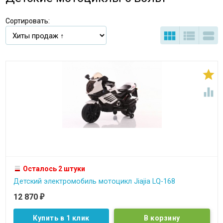
Сортировать:





Осталось 2 штуки
Детский электромобиль мотоцикл Jiajia LQ-168
12 870
₽
Купить в 1 клик