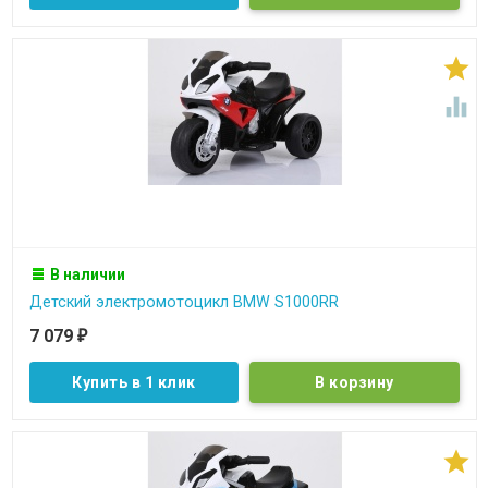


В наличии
Детский электромотоцикл BMW S1000RR
7 079
₽
Купить в 1 клик
