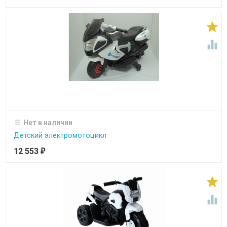


Нет в наличии
Детский электромотоцикл
12 553
₽

