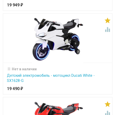
19 949
₽


Нет в наличии
Детский электромобиль - мотоцикл Ducati White -
SX1628-G
19 490
₽

