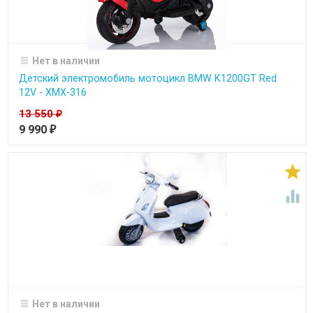
Нет в наличии
Детский электромобиль мотоцикл BMW K1200GT Red
12V - XMX-316
13 550
₽
9 990
₽


Нет в наличии