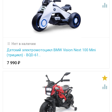

Нет в наличии
Детский электромотоцикл BMW Vision Next 100 Mini
(трицикл) - BQD-61...
7 990
₽

