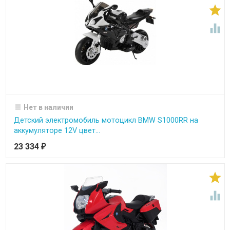


Нет в наличии
Детский электромобиль мотоцикл BMW S1000RR на
аккумуляторе 12V цвет...
23 334
₽

