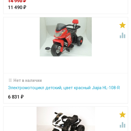
14 990
₽
11 490
₽


Нет в наличии
Электромотоцикл детский, цвет красный Jiajia HL-108-R
6 831
₽

