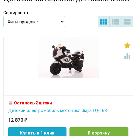
Сортировать:





Осталось 2 штуки
Детский электромобиль мотоцикл Jiajia LQ-168
12 870
₽
Купить в 1 клик