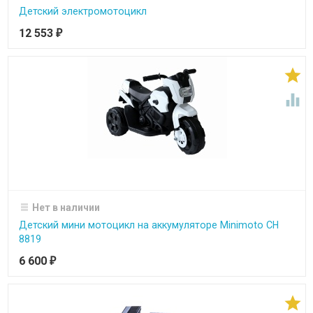
Детский электромотоцикл
12 553
₽


Нет в наличии
Детский мини мотоцикл на аккумуляторе Minimoto CH
8819
6 600
₽
