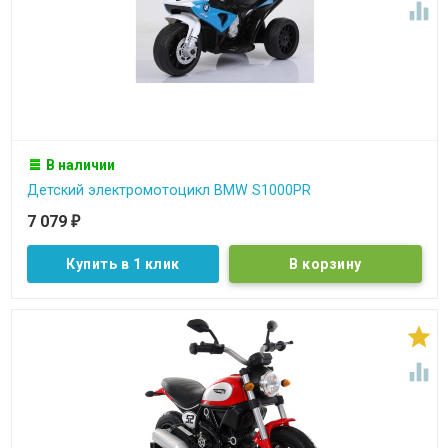

В наличии
Детский электромотоцикл BMW S1000PR
7 079
₽
Купить в 1 клик

