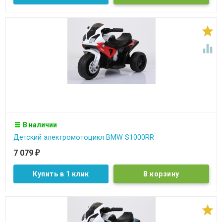


В наличии
Детский электромотоцикл BMW S1000RR
7 079
₽
Купить в 1 клик
