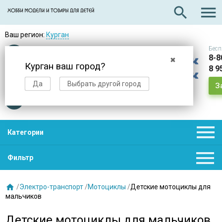

search
Ваш регион:
Курган
Бесп
Оплата
при получении
8-8
✖
Курган ваш город?
8 9
Доставка
в день заказа
Да
Выбрать другой город
З
Звезды
нас выбирают

Категории

Фильтр

/
Электро-транспорт
/
Мотоциклы
/
Детские мотоциклы для
мальчиков
Детские мотоциклы для мальчиков