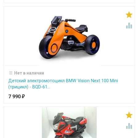


Нет в наличии
Детский электромотоцикл BMW Vision Next 100 Mini
(трицикл) - BQD-61...
7 990
₽

