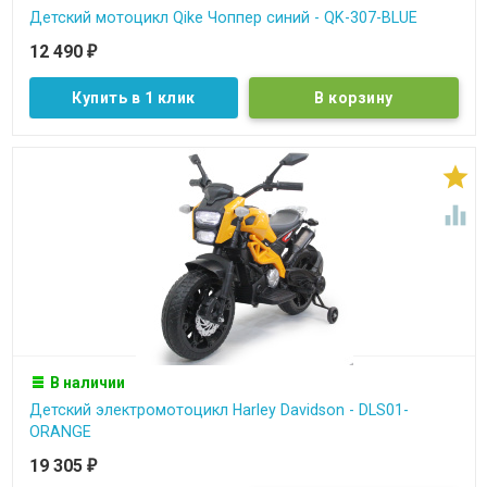
Детский мотоцикл Qike Чоппер синий - QK-307-BLUE
12 490
₽
Купить в 1 клик


В наличии
Детский электромотоцикл Harley Davidson - DLS01-
ORANGE
19 305
₽