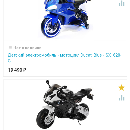

Нет в наличии
Детский электромобиль - мотоцикл Ducati Blue - SX1628-
G
19 490
₽

