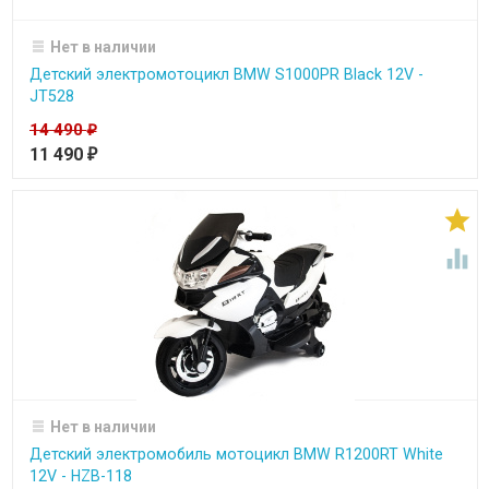
Нет в наличии
Детский электромотоцикл BMW S1000PR Black 12V -
JT528
14 490
₽
11 490
₽


Нет в наличии
Детский электромобиль мотоцикл BMW R1200RT White
12V - HZB-118