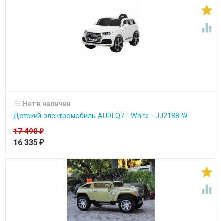


Нет в наличии
Детский электромобиль AUDI Q7 - White - JJ2188-W
17 490
₽
16 335
₽

