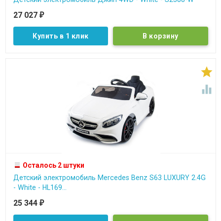
27 027
₽
Купить в 1 клик


Осталось 2 штуки
Детский электромобиль Mercedes Benz S63 LUXURY 2.4G
- White - HL169...
25 344
₽