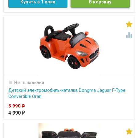
Купить в 1 клик


Нет в наличии
Детский электромобиль-каталка Dongma Jaguar F-Type
Convertible Oran...
5 990
₽
4 990
₽
