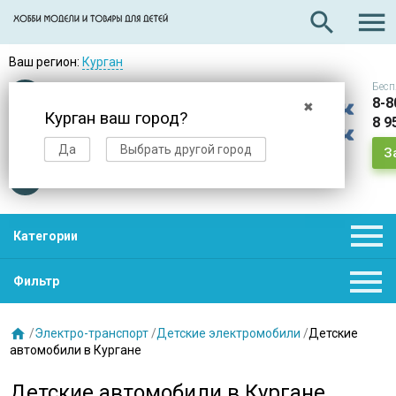

search
Ваш регион:
Курган
Бесп
Оплата
при получении
8-8
✖
Курган ваш город?
8 9
Доставка
в день заказа
Да
Выбрать другой город
З
Звезды
нас выбирают

Категории

Фильтр

/
Электро-транспорт
/
Детские электромобили
/
Детские
автомобили в Кургане
Детские автомобили в Кургане