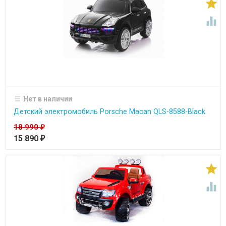


Нет в наличии
Детский электромобиль Porsche Macan QLS-8588-Black
18 990
₽
15 890
₽

