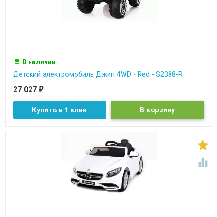
В наличии
Детский электромобиль Джип 4WD - Red - S2388-R
27 027
₽
Купить в 1 клик

