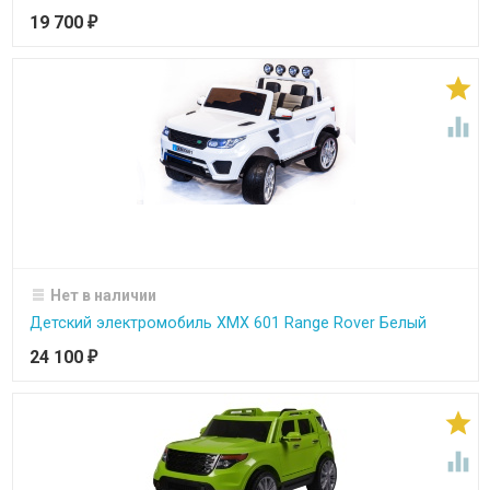
19 700
₽


Нет в наличии
Детский электромобиль XMX 601 Range Rover Белый
24 100
₽

