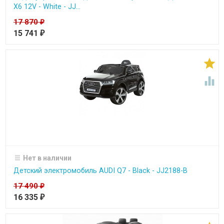
X6 12V - White - JJ...
17 870
₽
15 741
₽


Нет в наличии
Детский электромобиль AUDI Q7 - Black - JJ2188-B
17 490
₽
16 335
₽