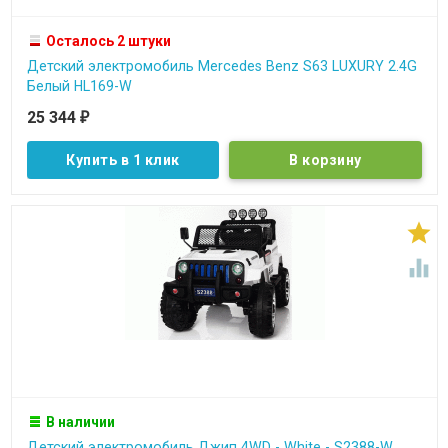
Осталось 2 штуки
Детский электромобиль Mercedes Benz S63 LUXURY 2.4G
Белый HL169-W
25 344
₽
Купить в 1 клик


В наличии
Детский электромобиль Джип 4WD - White - S2388-W