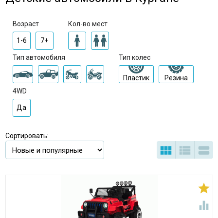
Возраст
Кол-во мест
1-6
7+
Тип автомобиля
Тип колес
Пластик
Резина
4WD
Да
Сортировать:




