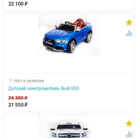
22 100
₽


Нет в наличии
Детский электромобиль Audi RS5
24 300
₽
21 550
₽

